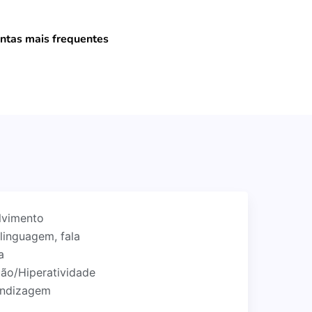
ntas mais frequentes
lvimento
linguagem, fala
a
ção/Hiperatividade
endizagem