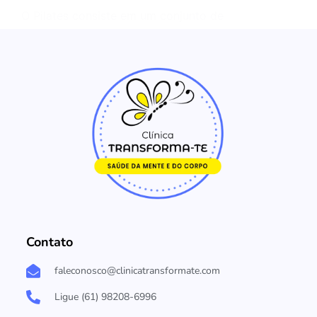
O Pilates consiste em um conjunto de
exercícios, que são…
Contato
faleconosco@clinicatransformate.com
Ligue (61) 98208-6996